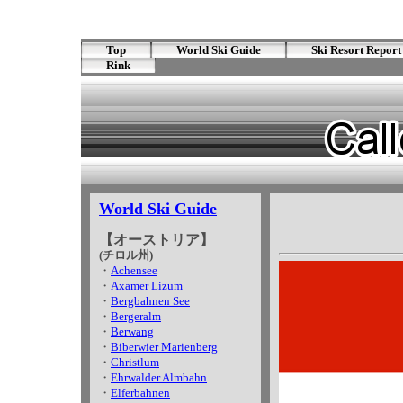
Top
World Ski Guide
Ski Resort Report
Rink
World Ski Guide
【オーストリア】
(チロル州)
・
Achensee
・
Axamer Lizum
・
Bergbahnen See
・
Bergeralm
・
Berwang
・
Biberwier Marienberg
・
Christlum
・
Ehrwalder Almbahn
・
Elferbahnen