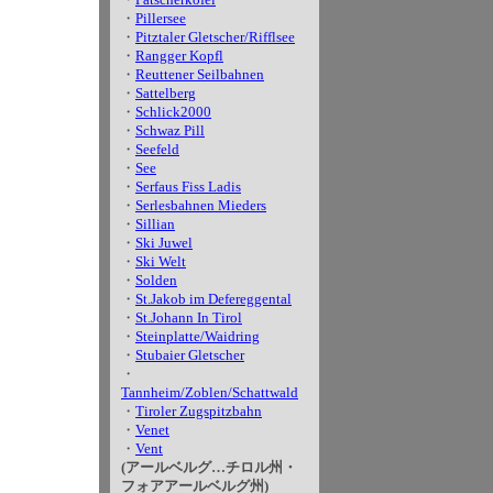
・
Pillersee
・
Pitztaler Gletscher/Rifflsee
・
Rangger Kopfl
・
Reuttener Seilbahnen
・
Sattelberg
・
Schlick2000
・
Schwaz Pill
・
Seefeld
・
See
・
Serfaus Fiss Ladis
・
Serlesbahnen Mieders
・
Sillian
・
Ski Juwel
・
Ski Welt
・
Solden
・
St.Jakob im Defereggental
・
St.Johann In Tirol
・
Steinplatte/Waidring
・
Stubaier Gletscher
・
Tannheim/Zoblen/Schattwald
・
Tiroler Zugspitzbahn
・
Venet
・
Vent
(アールベルグ…チロル州・
フォアアールベルグ州)