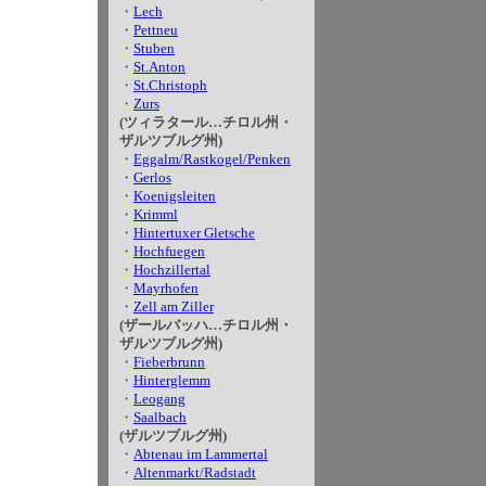
・
Lech
・
Pettneu
・
Stuben
・
St.Anton
・
St.Christoph
・
Zurs
(ツィラタール…チロル州・
ザルツブルグ州)
・
Eggalm/Rastkogel/Penken
・
Gerlos
・
Koenigsleiten
・
Krimml
・
Hintertuxer Gletsche
・
Hochfuegen
・
Hochzillertal
・
Mayrhofen
・
Zell am Ziller
(ザールバッハ…チロル州・
ザルツブルグ州)
・
Fieberbrunn
・
Hinterglemm
・
Leogang
・
Saalbach
(ザルツブルグ州)
・
Abtenau im Lammertal
・
Altenmarkt/Radstadt