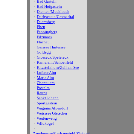
・
Bad Gastein
・
Bad Hofgastein
・
Dienten/Muehlbach
・
Dorfgastein/Grossarltal
・
Duerrnberg
・
Eben
・
Fanningberg
・
Filzmoos
・
Flachau
・
Gaissau Hintersee
・
Goldegg
・
Grosseck/Speiereck
・
Karneralm/Schoenfeld
・
Kitzsteinhorn/Zell am See
・
Loferer Alm
・
Maria Alm
・
Obertauern
・
Postalm
・
Rauris
・
Sankt Johann
・
Sportgastein
・
Wagrain/Alpendorf
・
Weisssee Gletscher
・
Werfenweng
・
Wildkogel
・
Zauchensee/Flachauwinkl/Kleinarl