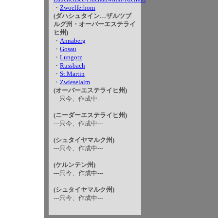
・
Zwoelferhorn
(ダハシュタイン…ザルツブ
ルグ州・オーバーエステライ
ヒ州)
・
Annaberg
・
Gosau
・
Lungotz
・
Russbach
・
St.Martin
・
Zwieselalm
(オーバーエステライヒ州)
---只今、作成中---
(ニーダーエステライヒ州)
---只今、作成中---
(シュタイヤマルク州)
---只今、作成中---
(ケルンテン州)
---只今、作成中---
(シュタイヤマルク州)
---只今、作成中---