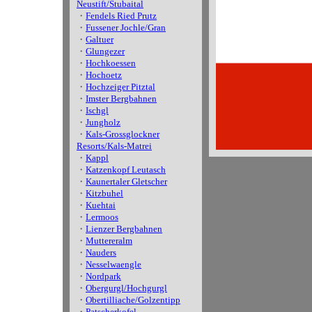
Neustift/Stubaital
・
Fendels Ried Prutz
・
Fussener Jochle/Gran
・
Galtuer
・
Glungezer
・
Hochkoessen
・
Hochoetz
・
Hochzeiger Pitztal
・
Imster Bergbahnen
・
Ischgl
・
Jungholz
・
Kals-Grossglockner
Resorts/Kals-Matrei
・
Kappl
・
Katzenkopf Leutasch
・
Kaunertaler Gletscher
・
Kitzbuhel
・
Kuehtai
・
Lermoos
・
Lienzer Bergbahnen
・
Muttereralm
・
Nauders
・
Nesselwaengle
・
Nordpark
・
Obergurgl/Hochgurgl
・
Obertilliache/Golzentipp
・
Patscherkofel