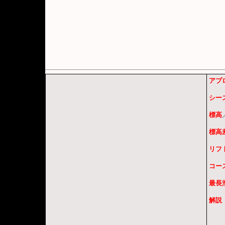
アプ
シー
標高
標高
リフ
コー
最長
解説