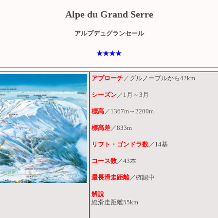
Alpe du Grand Serre
アルプデュグランセール
★★★★
アプローチ
／グルノーブルから42km
シーズン
／1月～3月
標高
／1367m～2200m
標高差
／833m
リフト・ゴンドラ数
／14基
コース数
／43本
最長滑走距離
／確認中
解説
総滑走距離55km