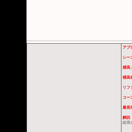
アプ
シー
標高
標高
リフ
コー
最長
解説
総滑