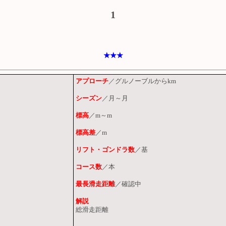
1
★★★
アプローチ
／グルノーブルからkm
シーズン
／月～月
標高
／m～m
標高差
／m
リフト・ゴンドラ数
／基
コース数
／本
最長滑走距離
／確認中
解説
総滑走距離