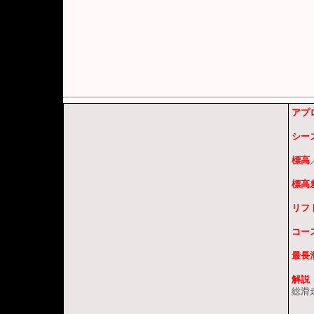
アプ
シー
標高
標高
リフ
コー
最長
解説
総滑